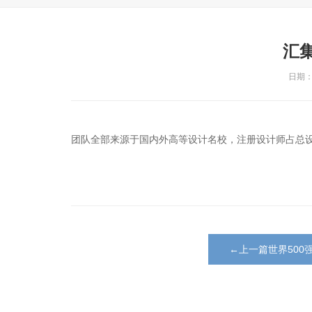
汇
日期：2
团队全部来源于国内外高等设计名校，注册设计师占总设计团
←上一篇世界500