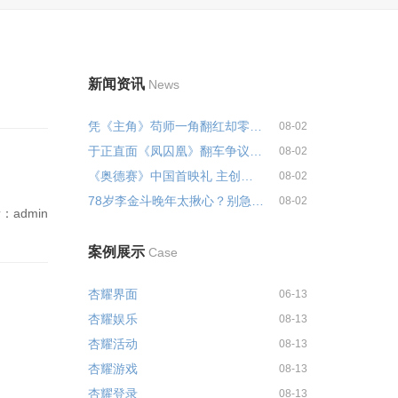
新闻资讯
News
凭《主角》苟师一角翻红却零收入...
08-02
于正直面《凤囚凰》翻车争议：全...
08-02
《奥德赛》中国首映礼 主创集体为...
08-02
78岁李金斗晚年太揪心？别急着心...
08-02
：admin
案例展示
Case
杏耀界面
06-13
杏耀娱乐
08-13
杏耀活动
08-13
杏耀游戏
08-13
杏耀登录
08-13