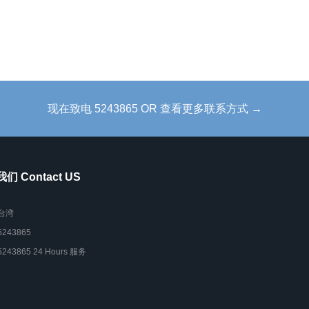
现在致电 5243865 OR 查看更多联系方式 →
们 Contact US
台湾
5243865
5243865 24 Hours 服务