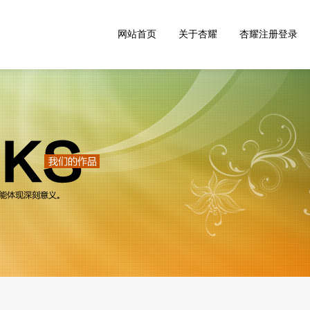
网站首页
关于杏耀
杏耀注册登录