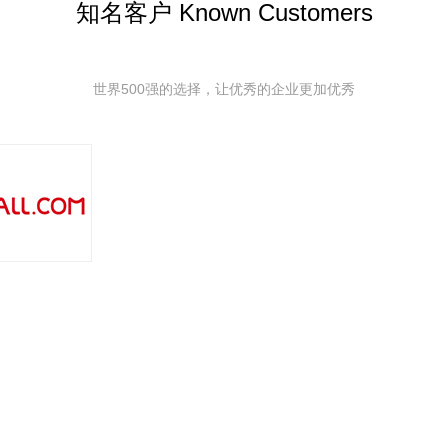
知名客户 Known Customers
世界500强的选择，让优秀的企业更加优秀