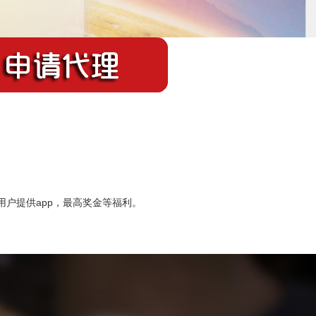
户提供app，最高奖金等福利。