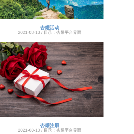
杏耀活动
2021-08-13 / 目录：
杏耀平台界面
杏耀注册
2021-08-13 / 目录：
杏耀平台界面