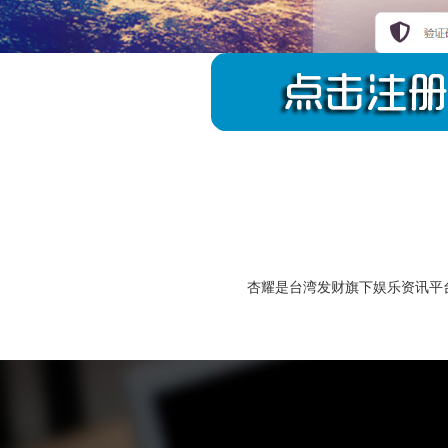
杏耀是台湾发财旗下娱乐资讯平