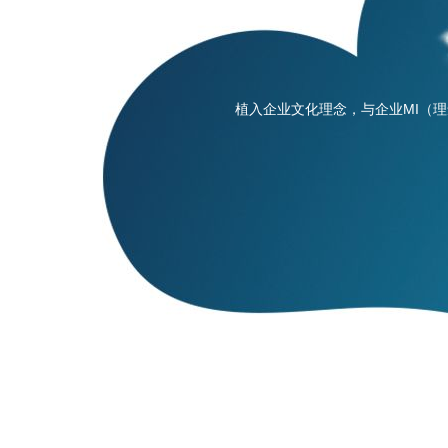
植入企业文化理念，与企业MI（