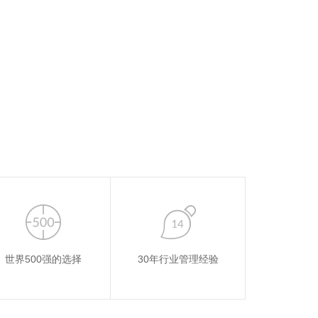
世界500强的选择
30年行业管理经验