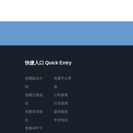
快捷入口 Quick Entry
杏耀娱乐介
杏耀平台界
绍
面
杏耀注册地
公司新闻
址
行业新闻
杏耀登录地
媒体报道
址
专业知识
杏耀APP下