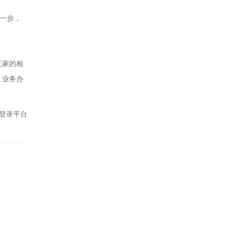
这一步，
三家的相
、业务办
登录平台