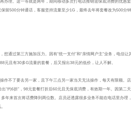
后再办理。这一等就是两年，期间移动多次打电话推销需保底消费的优惠
留500分钟通话，客服坚持流量至少1G，最终去年将套餐改为500分钟
，想通过第三方施加压力。因有“统一支付”和“亲情网户主”业务，电信让
88元且有30多G流量的套餐，后又报出38元的低价，让人不解。
点操作不了要去另一家，且下午三点另一家当天无法操作，每天有限额。
出“约6折”，98元套餐打折后60元且无保底消费，有效期一年。因第二
，多年来首次将话费降到两位数。店员还透露很多业务不能在电话里办理
低。