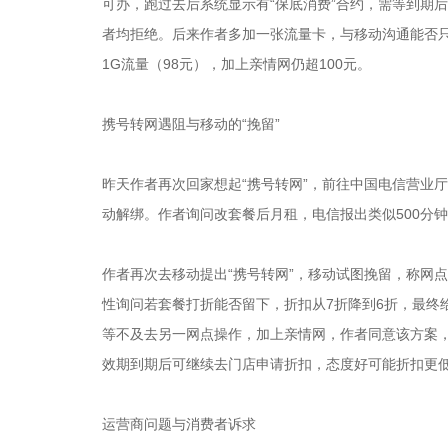
可办，跑过去后系统显示有“保底消费”合约，需等到期
者均拒绝。后来作者多加一张流量卡，与移动沟通能否只保
1G流量（98元），加上亲情网仍超100元。
携号转网遇阻与移动的“挽留”
昨天作者再次回家想起“携号转网”，前往中国电信营业厅
动解绑。作者询问改套餐后月租，电信报出类似500分钟
作者再次去移动提出“携号转网”，移动试图挽留，称网
性询问若套餐打折能否留下，折扣从7折降到6折，最终给
等不及去另一网点操作，加上亲情网，作者同意该方案
效期到期后可继续去门店申请折扣，态度好可能折扣更
运营商问题与消费者诉求