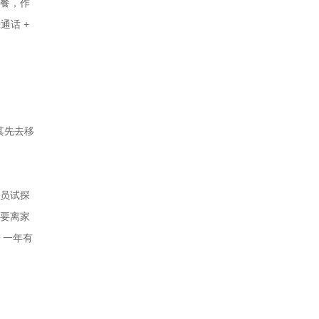
套餐，作
通话 +
其先去移
店员试探
天要离家
，一年有