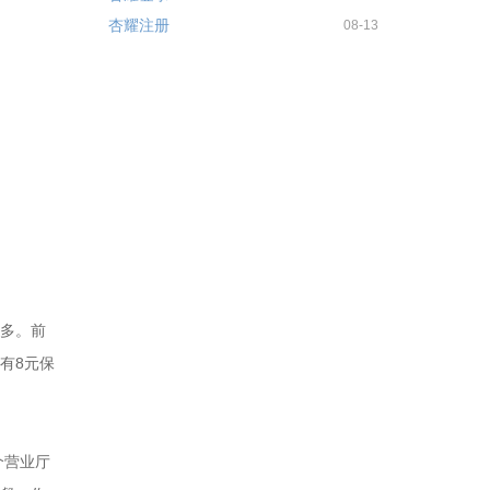
杏耀注册
08-13
0多。前
有8元保
个营业厅