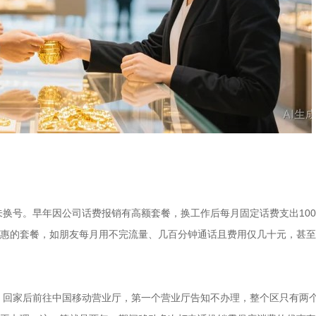
换号。早年因公司话费报销有高额套餐，换工作后每月固定话费支出10
实惠的套餐，如朋友每月用不完流量、几百分钟通话且费用仅几十元，甚至
。回家后前往中国移动营业厅，第一个营业厅告知不办理，整个区只有两