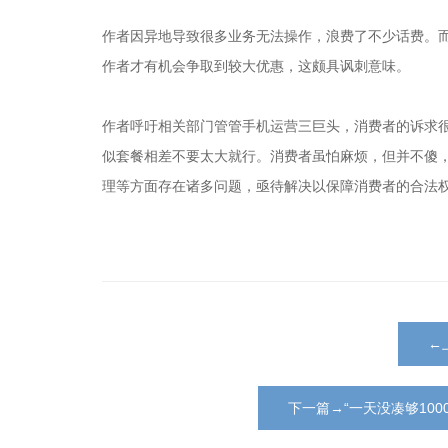
作者因异地导致很多业务无法操作，浪费了不少话费。而
作者才有机会争取到较大优惠，这颇具讽刺意味。
作者呼吁相关部门管管手机运营三巨头，消费者的诉求
似套餐相差不要太大就行。消费者虽怕麻烦，但并不傻
理等方面存在诸多问题，亟待解决以保障消费者的合法
←
下一篇→“一天没凑够10