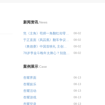
新闻资讯
News
凭《主角》苟师一角翻红却零收入...
08-02
于正直面《凤囚凰》翻车争议：全...
08-02
《奥德赛》中国首映礼 主创集体为...
08-02
78岁李金斗晚年太揪心？别急着心...
08-02
案例展示
Case
杏耀界面
06-13
杏耀娱乐
08-13
杏耀活动
08-13
杏耀游戏
08-13
杏耀登录
08-13