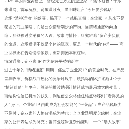
2025 年的商业舞台上，曾经光芒万丈的企业家 IP 集体褪色：于东
来退网、雷军沉默、俞敏洪哑火、董明珠坦言 “今后要少说话”……
这场 “造神运动” 的落幕，揭开了一个残酷真相：企业家 IP 从来不是
稳固的商业策略，而是公众情绪潮汐的产物。当情绪通胀转向通
缩，那些被过度消费的人设、故事与情怀，终究难逃 “资产变负债”
的命运。这场退潮不仅是个体的沉寂，更是一个时代的转折 —— 商
业世界正在告别情绪依赖，重新拥抱本质逻辑。
情绪通胀：企业家 IP 作为信任平替的诞生
过去十年的 “情绪通胀” 周期，催生了企业家 IP 的黄金时代。在产品
差异收窄、价格战白热化的竞争环境中，硬指标的比拼逐渐让位于
“情绪价值” 的争夺。算法的推波助澜让情绪成为最易放大的变量，
而结构性信任机制的缺失，则迫使公众将信任锚点转移到 “看得见的
人” 身上。企业家 IP 由此成为社会功能的 “平替品”：当产品说服力
不足时，企业家的人格背书成为替代；当企业透明度欠缺时，企业
家的公开表达成为补充；当商业逻辑复杂难懂时，一个 “动人故事”