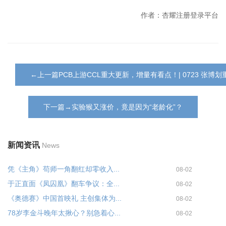
作者：杏耀注册登录平台
←上一篇PCB上游CCL重大更新，增量有看点！| 0723 张博划
下一篇→实验猴又涨价，竟是因为“老龄化”？
新闻资讯
News
凭《主角》苟师一角翻红却零收入...
08-02
于正直面《凤囚凰》翻车争议：全...
08-02
《奥德赛》中国首映礼 主创集体为...
08-02
78岁李金斗晚年太揪心？别急着心...
08-02