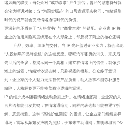
绪风向的骤变：当公众对 “成功叙事” 产生疲劳，曾经的励志符号就
会沦为嘲讽对象；当 “为国货崛起” 的口号遭遇现实拷问，情绪通胀
时代的资产就会变成情绪通缩时代的负债。
更深刻的矛盾在于 “人格背书” 与 “商业本质” 的错配。企业家 IP 将
企业的信用风险高度绑定在个人形象上，却忽视了商业的核心逻辑
—— 产品、效率、组织与交付。当 IP 光环盖过企业实力，就会出现
“人设崩塌即品牌危机” 的连锁反应。哪吒汽车张勇的消失、宗庆后
去世后的争议，都揭示同一个真相：建立在情绪上的信任，就像沙
滩上的城堡，情绪潮汐退去时，只剩裸露的根基。公众终于意识
到：企业家的个人魅力无法替代产品质量，动人故事不能弥补服务
缺陷，人格标签更不能掩盖商业逻辑的漏洞。
IP 的维护成本随着情绪波动急剧上升。在情绪通胀期，企业家的只
言片语都能引发共鸣；在情绪通缩期，同样的表达却可能被逐字拆
解、恶意揣测。这种 “高维护低回报” 的困境，让企业家们纷纷选择
退场：雷军从频繁发声转为沉默，于东来主动退网，董明珠坦言 “今