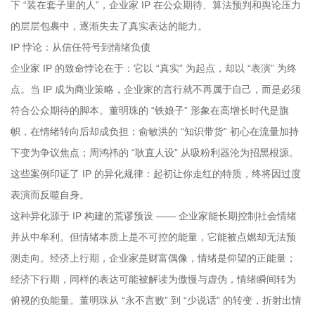
下 “装在套子里的人”，企业家 IP 在公众期待、算法预判和舆论压力
的层层包裹中，逐渐失去了真实表达的能力。
IP 悖论：从信任符号到情绪负债
企业家 IP 的致命悖论在于：它以 “真实” 为起点，却以 “表演” 为终
点。当 IP 成为商业策略，企业家的言行就不再属于自己，而是必须
符合公众期待的脚本。董明珠的 “铁娘子” 形象在高增长时代是旗
帜，在情绪转向后却成负担；俞敏洪的 “知识带货” 初心在流量加持
下变为争议焦点；周鸿祎的 “耿直人设” 从吸粉利器沦为招黑根源。
这些案例印证了 IP 的异化规律：起初让你走红的特质，终将因过度
表演而反噬自身。
这种异化源于 IP 构建的荒谬预设 —— 企业家能长期控制社会情绪
并从中牟利。但情绪本质上是不可控的能量，它能被点燃却无法预
测走向。经济上行期，企业家是财富偶像，情绪是仰望的正能量；
经济下行期，同样的表达可能被解读为傲慢与虚伪，情绪瞬间转为
俯视的负能量。董明珠从 “永不言败” 到 “少说话” 的转变，折射出情