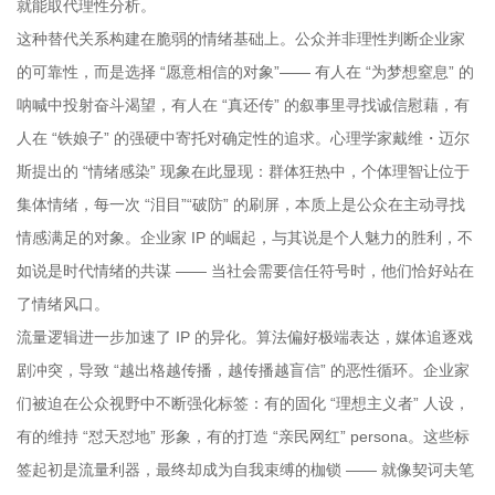
就能取代理性分析。
这种替代关系构建在脆弱的情绪基础上。公众并非理性判断企业家
的可靠性，而是选择 “愿意相信的对象”—— 有人在 “为梦想窒息” 的
呐喊中投射奋斗渴望，有人在 “真还传” 的叙事里寻找诚信慰藉，有
人在 “铁娘子” 的强硬中寄托对确定性的追求。心理学家戴维・迈尔
斯提出的 “情绪感染” 现象在此显现：群体狂热中，个体理智让位于
集体情绪，每一次 “泪目”“破防” 的刷屏，本质上是公众在主动寻找
情感满足的对象。企业家 IP 的崛起，与其说是个人魅力的胜利，不
如说是时代情绪的共谋 —— 当社会需要信任符号时，他们恰好站在
了情绪风口。
流量逻辑进一步加速了 IP 的异化。算法偏好极端表达，媒体追逐戏
剧冲突，导致 “越出格越传播，越传播越盲信” 的恶性循环。企业家
们被迫在公众视野中不断强化标签：有的固化 “理想主义者” 人设，
有的维持 “怼天怼地” 形象，有的打造 “亲民网红” persona。这些标
签起初是流量利器，最终却成为自我束缚的枷锁 —— 就像契诃夫笔